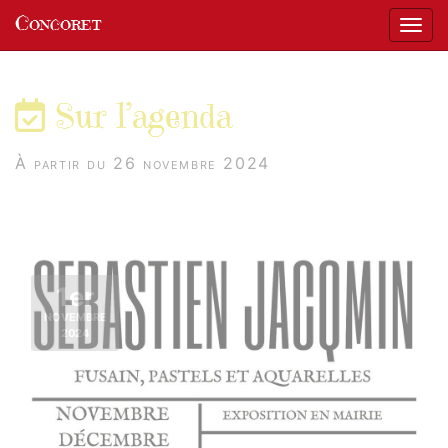
Panneau de gestion des cookies
Concoret
Affic
aller au contenu
Sur l’agenda
À partir du 26 novembre 2024
1er
NOVEMBRE
2024