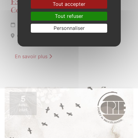
Exposition de photos Gens de
Tout accepter
Concoret
Tout refuser
Du 1er avril au 31 mai 2025
Personnaliser
Concoret
1 place de l’audience
En savoir plus
5
AVRIL
2025