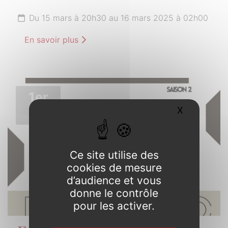
Du 15 mars à 20h30 au 16 mars 2025 à 02h00
En savoir plus
1er
AVRIL
X
Masquer l
2025
Ce site utilise des
cookies de mesure
d’audience et vous
donne le contrôle
pour les activer.