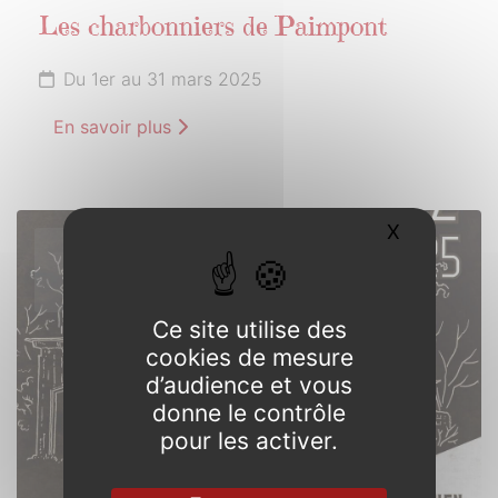
Les charbonniers de Paimpont
Du 1er au 31 mars 2025
En savoir plus
X
Masquer l
15
MARS
2025
Ce site utilise des
cookies de mesure
d’audience et vous
donne le contrôle
pour les activer.