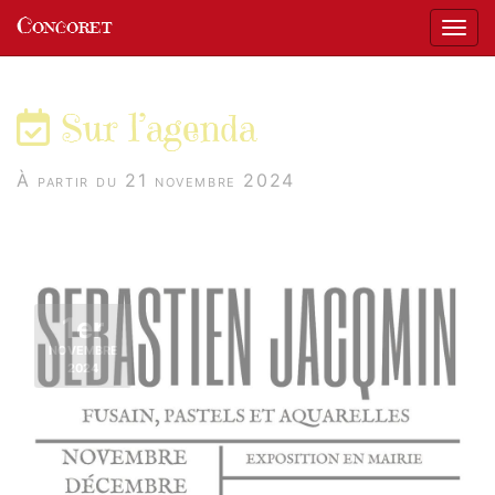
Panneau de gestion des cookies
Concoret
Affic
aller au contenu
Sur l’agenda
À partir du 21 novembre 2024
1er
NOVEMBRE
2024