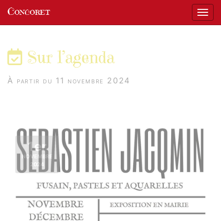
Panneau de gestion des cookies
Concoret
Affic
aller au contenu
Sur l’agenda
À partir du 11 novembre 2024
1er
NOVEMBRE
2024