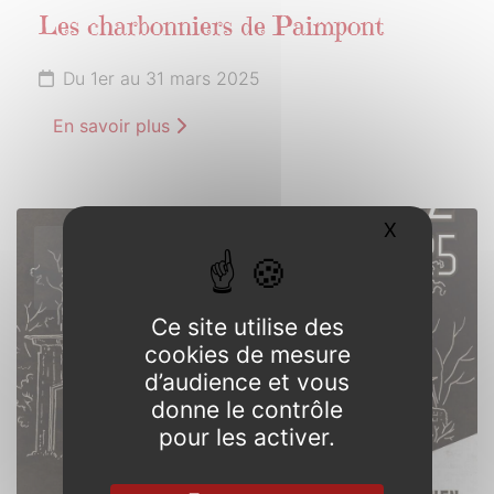
Les charbonniers de Paimpont
Du 1er au 31 mars 2025
En savoir plus
X
Masquer l
15
MARS
2025
Ce site utilise des
cookies de mesure
d’audience et vous
donne le contrôle
pour les activer.