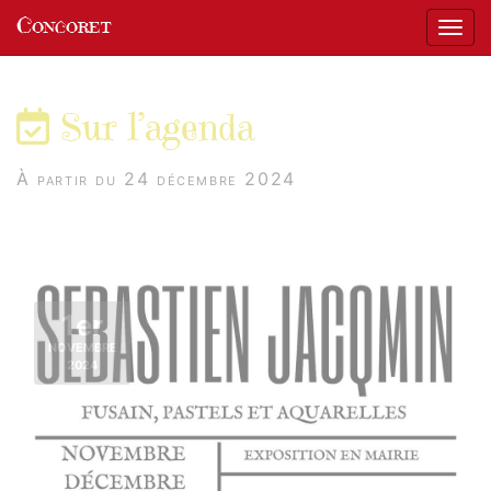
Panneau de gestion des cookies
Concoret
Affic
aller au contenu
Sur l’agenda
À partir du 24 décembre 2024
1er
NOVEMBRE
2024