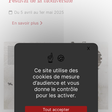
Festival de la biodiversité
Du 5 avril au 1er mai 2025
En savoir plus
X
Masquer l
5
AVRIL
2025
Ce site utilise des
cookies de mesure
d’audience et vous
donne le contrôle
pour les activer.
Tout accepter