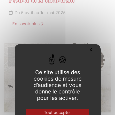
Festival de la biodiversité
Du 5 avril au 1er mai 2025
En savoir plus
X
Masquer l
5
AVRIL
2025
Ce site utilise des
cookies de mesure
d’audience et vous
donne le contrôle
pour les activer.
Tout accepter