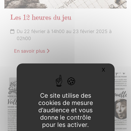
Les 12 heures du jeu
Du 22 février à 14h00 au 23 février 2025 à
02h00
En savoir plus
X
Masquer l
1er
MARS
Ce site utilise des
2025
cookies de mesure
d’audience et vous
donne le contrôle
pour les activer.