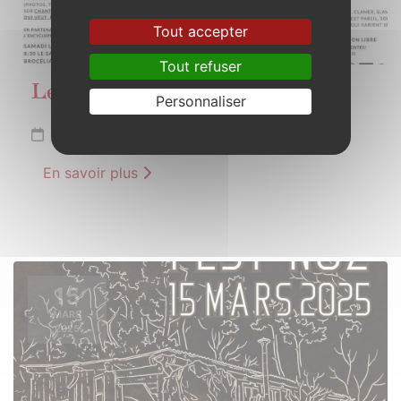
Tout accepter
Tout refuser
Les charbonniers de Paimpont
Personnaliser
Du 1er au 31 mars 2025
En savoir plus
15
MARS
2025