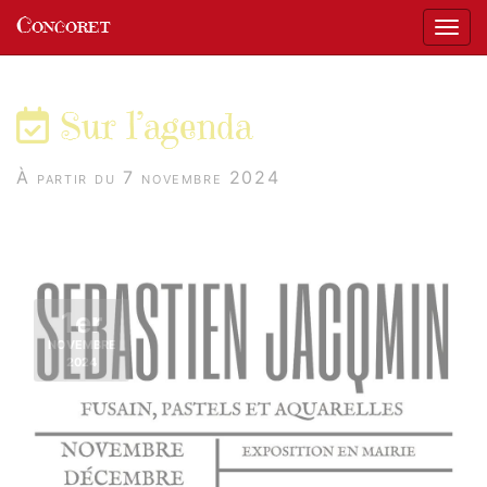
Panneau de gestion des cookies
Concoret
Affic
aller au contenu
Sur l’agenda
À partir du 7 novembre 2024
1er
NOVEMBRE
2024