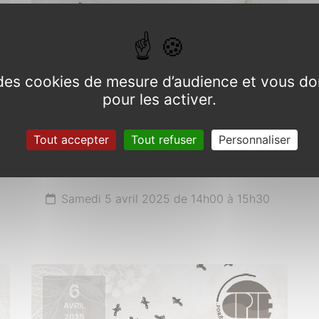
e des cookies de mesure d’audience et vous do
pour les activer.
Balade autour des plantes
sauvages comestibles,
Tout accepter
Tout refuser
Personnaliser
médicinales et toxiques de
saison
Samedi 5 avril 2025 de 14h00 à 15h30
6
AVRIL
2025