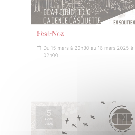
Fest-Noz
Du 15 mars à 20h30 au 16 mars 2025 à
02h00
5
AVRIL
2025