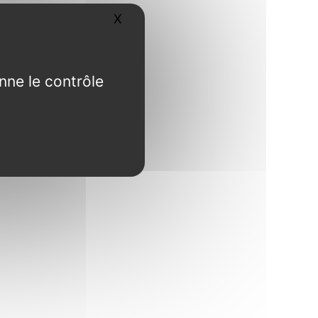
X
Masquer le bandeau des cookies
nne le contrôle