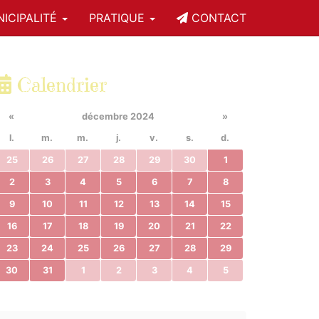
ICIPALITÉ
PRATIQUE
CONTACT
Calendrier
«
décembre 2024
»
l.
m.
m.
j.
v.
s.
d.
25
26
27
28
29
30
1
2
3
4
5
6
7
8
9
10
11
12
13
14
15
16
17
18
19
20
21
22
23
24
25
26
27
28
29
30
31
1
2
3
4
5