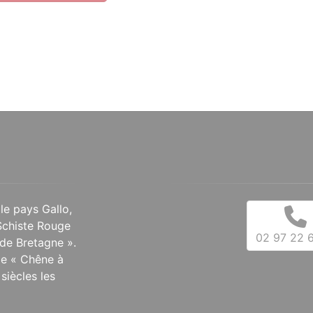
 le pays Gallo,
Schiste Rouge
02 97 22 6
de Bretagne ».
 le « Chêne à
siècles les