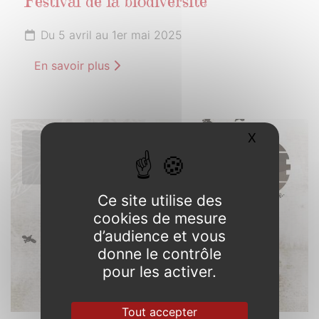
Festival de la biodiversité
Du 5 avril au 1er mai 2025
En savoir plus
X
Masquer l
5
AVRIL
2025
Ce site utilise des
cookies de mesure
d’audience et vous
donne le contrôle
pour les activer.
Tout accepter