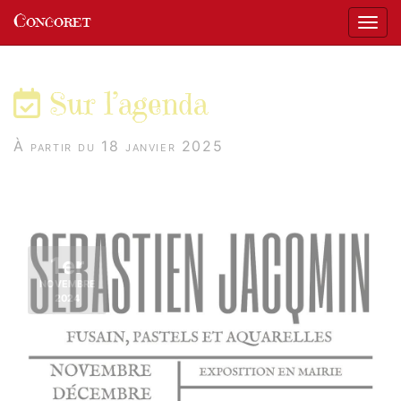
Panneau de gestion des cookies
Concoret
Affic
aller au contenu
Sur l’agenda
À partir du 18 janvier 2025
1er
NOVEMBRE
2024