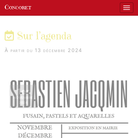
Panneau de gestion des cookies
Concoret
Affic
aller au contenu
Sur l’agenda
À partir du 13 décembre 2024
1er
NOVEMBRE
2024