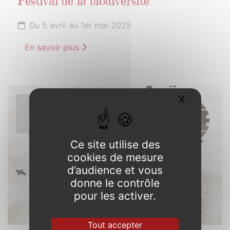
Festival de la biodiversité
Du 5 avril au 1er mai 2025
En savoir plus
X
Masquer l
5
AVRIL
2025
Ce site utilise des
cookies de mesure
d’audience et vous
donne le contrôle
pour les activer.
Tout accepter