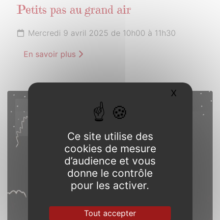
Petits pas au grand air
Mercredi 9 avril 2025 de 10h00 à 11h30
En savoir plus
X
Masquer l
12
AVRIL
2025
Ce site utilise des
cookies de mesure
d’audience et vous
donne le contrôle
pour les activer.
Tout accepter