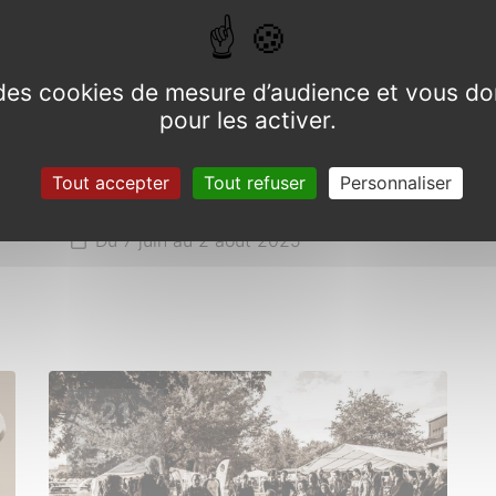
e des cookies de mesure d’audience et vous do
pour les activer.
Tout accepter
Tout refuser
Personnaliser
Exposition Gabriel DUFEU
Du 7 juin au 2 août 2025
21
JUIN
2025