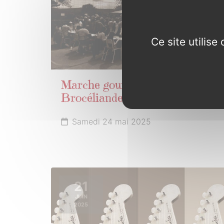
Ce site utilis
Marche gourmande de
Brocéliande
Samedi 24 mai 2025
21
JUIN
2025