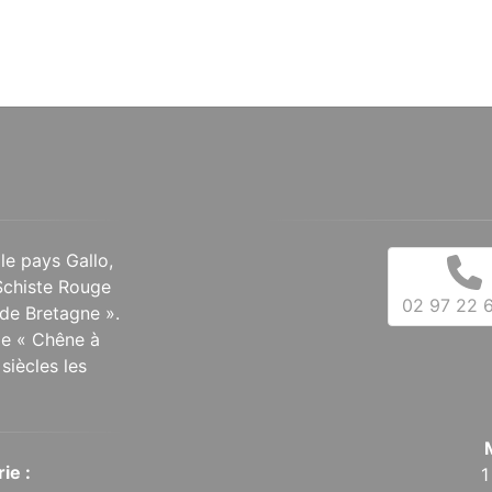
 le pays Gallo,
Schiste Rouge
02 97 22 6
de Bretagne ».
 le « Chêne à
siècles les
ie :
1