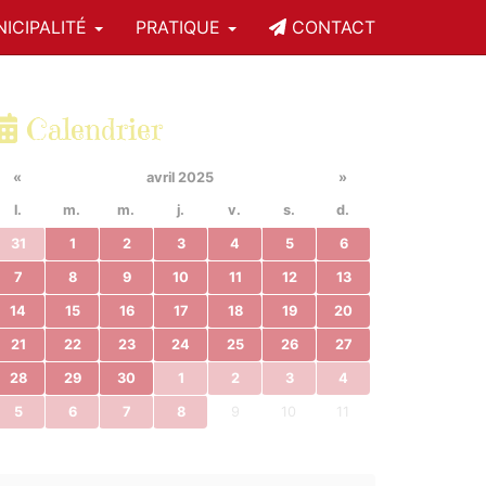
ICIPALITÉ
PRATIQUE
CONTACT
Calendrier
«
avril 2025
»
l.
m.
m.
j.
v.
s.
d.
31
1
2
3
4
5
6
7
8
9
10
11
12
13
14
15
16
17
18
19
20
21
22
23
24
25
26
27
28
29
30
1
2
3
4
5
6
7
8
9
10
11