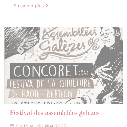
En savoir plus
14
JUILLET
2025
Festival des assembllées galèzes
Du 14 au 19 juillet 2025