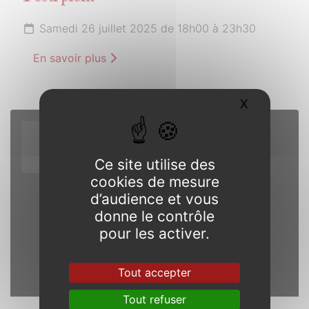
Samedi 26 juillet 2025 de 18h00 à 23h30
En savoir plus
X
Masquer l
7
AOÛT
Ce site utilise des
2025
cookies de mesure
d’audience et vous
donne le contrôle
pour les activer.
Tout accepter
Tout refuser