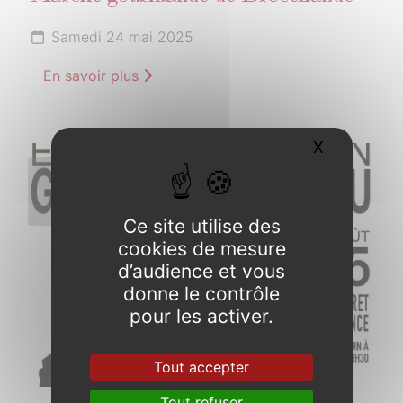
Samedi 24 mai 2025
En savoir plus
X
Masquer l
7
JUIN
2025
Ce site utilise des
cookies de mesure
d’audience et vous
donne le contrôle
pour les activer.
Tout accepter
Tout refuser