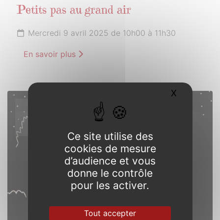
Petits pas au grand air
Mercredi 9 avril 2025 de 10h00 à 11h30
En savoir plus
X
Masquer l
12
AVRIL
2025
Ce site utilise des
cookies de mesure
d’audience et vous
donne le contrôle
pour les activer.
Tout accepter