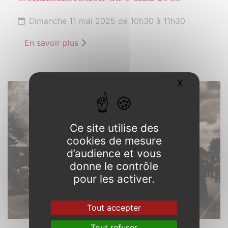
Dimanche 11 mai 2025 de 10h30 à 11h30
En savoir plus
X
Masquer l
24
MAI
2025
Ce site utilise des
cookies de mesure
d’audience et vous
donne le contrôle
pour les activer.
Tout accepter
Tout refuser