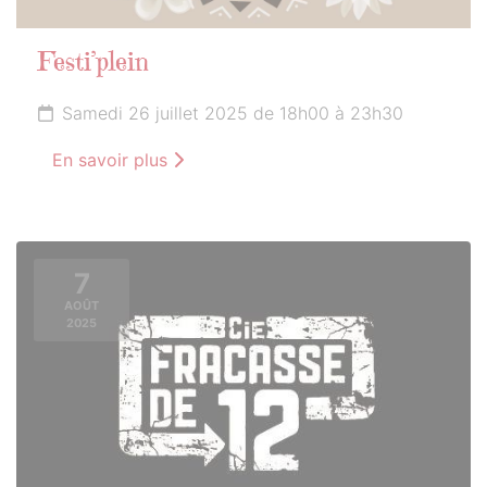
Festi’plein
Samedi 26 juillet 2025 de 18h00 à 23h30
En savoir plus
7
AOÛT
2025