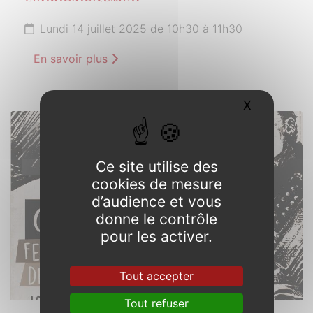
Lundi 14 juillet 2025 de 10h30 à 11h30
En savoir plus
X
Masquer l
14
JUILLET
Ce site utilise des
2025
cookies de mesure
d’audience et vous
donne le contrôle
pour les activer.
Tout accepter
Tout refuser