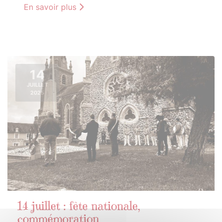
En savoir plus
14
JUILLET
2025
14 juillet : fête nationale,
commémoration