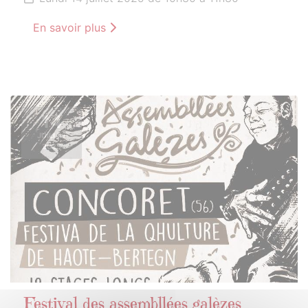
En savoir plus
14
JUILLET
2025
Festival des assembllées galèzes