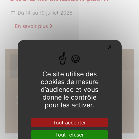
Du 14 au 19 juillet 2025
En savoir plus
X
Masquer l
26
JUILLET
Ce site utilise des
2025
cookies de mesure
d’audience et vous
donne le contrôle
pour les activer.
Tout accepter
Tout refuser