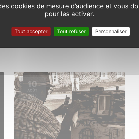
e des cookies de mesure d’audience et vous do
pour les activer.
Festi’plein
Tout accepter
Tout refuser
Personnaliser
Samedi 26 juillet 2025 de 18h00 à
23h30
10
AOÛT
2025