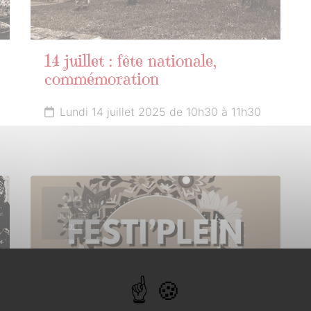
14 juillet : fête nationale,
commémoration
Lundi 14 juillet 2025 de 10h30 à 11h30
26
JUILLET
2025