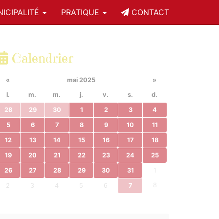
ICIPALITÉ
PRATIQUE
CONTACT
Calendrier
«
mai 2025
»
l.
m.
m.
j.
v.
s.
d.
28
29
30
1
2
3
4
5
6
7
8
9
10
11
12
13
14
15
16
17
18
19
20
21
22
23
24
25
26
27
28
29
30
31
1
8
2
3
4
5
6
7