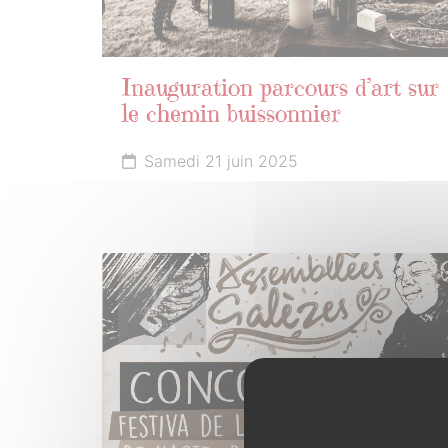
Inauguration parcours d’art sur
le chemin buissonnier
Samedi 21 juin 2025
14
JUILLET
2025