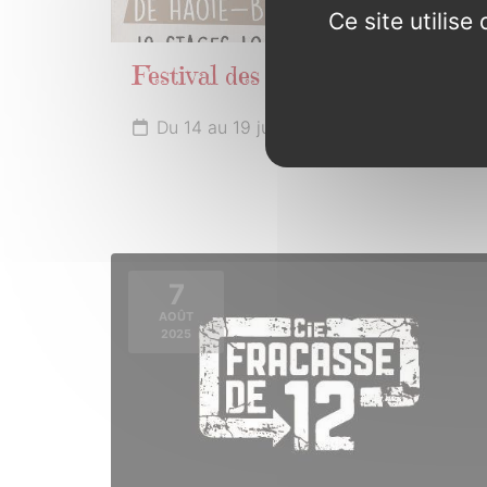
Ce site utilis
Festival des assembllées galèzes
Du 14 au 19 juillet 2025
7
AOÛT
2025