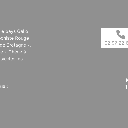
 le pays Gallo,
Schiste Rouge
02 97 22 6
de Bretagne ».
 le « Chêne à
siècles les
ie :
1