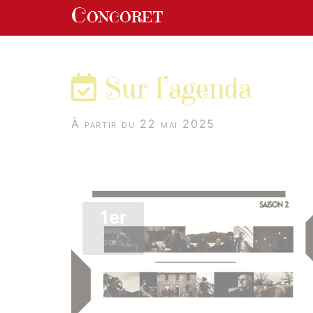
Panneau de gestion des cookies
Concoret
aller au contenu
Sur l’agenda
À partir du 22 mai 2025
1er
AVRIL
2025