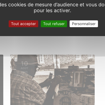
e des cookies de mesure d’audience et vous do
pour les activer.
Festi’plein
Tout accepter
Tout refuser
Personnaliser
Samedi 26 juillet 2025 de 18h00 à
23h30
10
AOÛT
2025