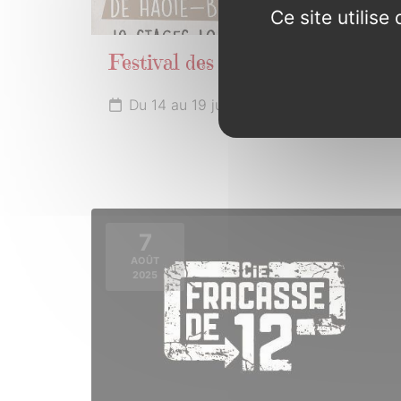
Ce site utilis
Festival des assembllées galèzes
Du 14 au 19 juillet 2025
7
AOÛT
2025