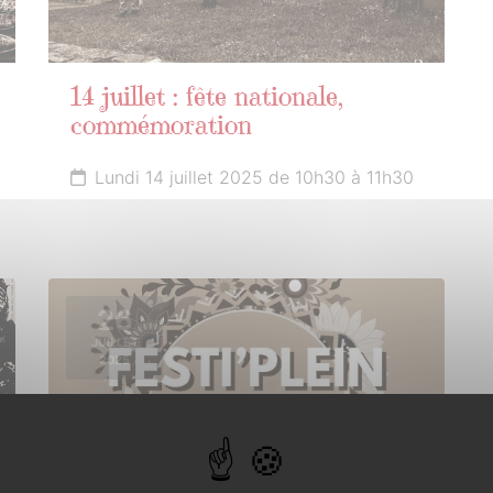
14 juillet : fête nationale,
commémoration
Lundi 14 juillet 2025 de 10h30 à 11h30
26
JUILLET
2025