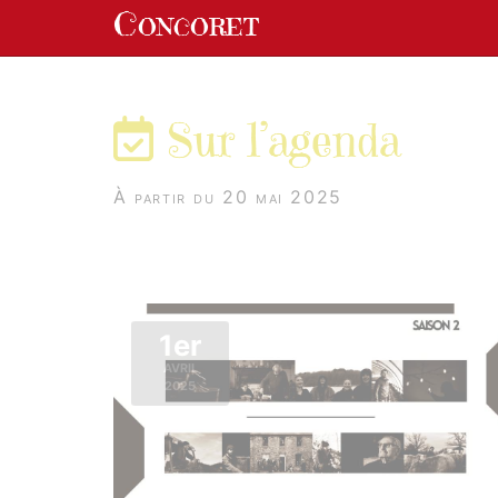
Panneau de gestion des cookies
Concoret
aller au contenu
Sur l’agenda
À partir du 20 mai 2025
1er
AVRIL
2025