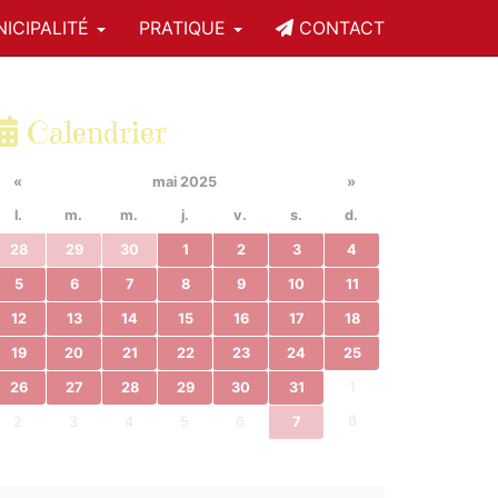
ICIPALITÉ
PRATIQUE
CONTACT
Calendrier
«
mai 2025
»
l.
m.
m.
j.
v.
s.
d.
28
29
30
1
2
3
4
5
6
7
8
9
10
11
12
13
14
15
16
17
18
19
20
21
22
23
24
25
26
27
28
29
30
31
1
8
2
3
4
5
6
7