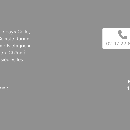
 le pays Gallo,
Schiste Rouge
02 97 22 6
de Bretagne ».
 le « Chêne à
siècles les
ie :
1