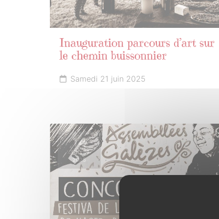
Inauguration parcours d’art sur
le chemin buissonnier
Samedi 21 juin 2025
14
JUILLET
2025