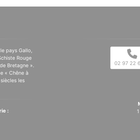
 le pays Gallo,
Schiste Rouge
02 97 22 6
de Bretagne ».
 le « Chêne à
siècles les
ie :
1