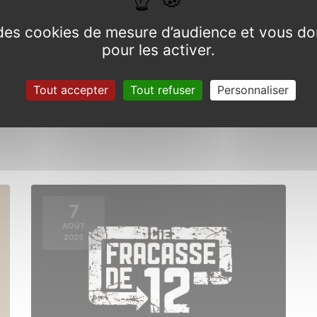
e des cookies de mesure d’audience et vous do
pour les activer.
Festival des assembllées galèzes
Tout accepter
Tout refuser
Personnaliser
Du 14 au 19 juillet 2025
7
AOÛT
2025