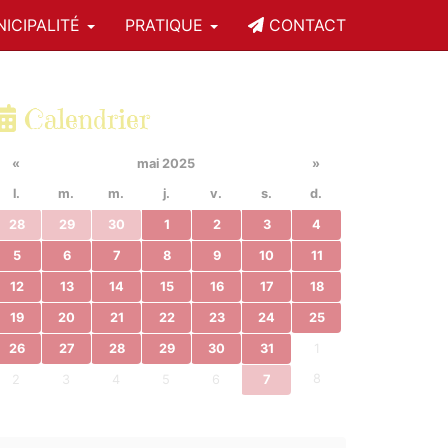
ICIPALITÉ
PRATIQUE
CONTACT
Calendrier
«
mai 2025
»
l.
m.
m.
j.
v.
s.
d.
28
29
30
1
2
3
4
5
6
7
8
9
10
11
12
13
14
15
16
17
18
19
20
21
22
23
24
25
26
27
28
29
30
31
1
8
2
3
4
5
6
7