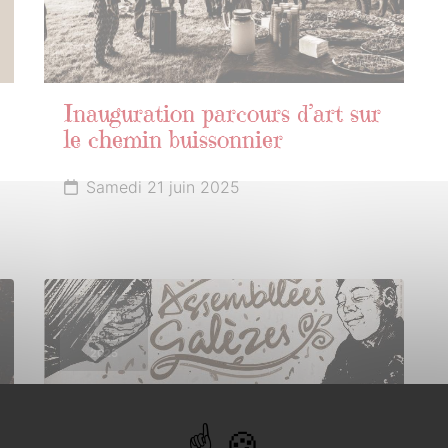
Inauguration parcours d’art sur
le chemin buissonnier
Samedi 21 juin 2025
14
JUILLET
2025