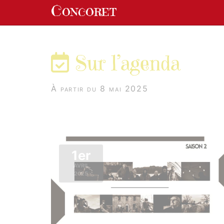
Panneau de gestion des cookies
Concoret
aller au contenu
Sur l’agenda
À partir du 8 mai 2025
1er
AVRIL
2025