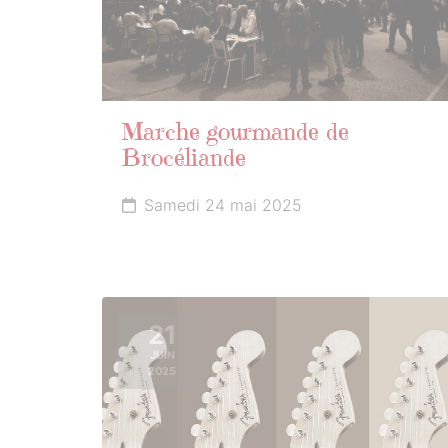
Marche gourmande de
Brocéliande
Samedi 24 mai 2025
21
JUIN
2025