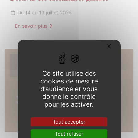
Du 14 au 19 juillet 2025
En savoir plus
X
Masquer l
26
JUILLET
Ce site utilise des
2025
cookies de mesure
d’audience et vous
donne le contrôle
pour les activer.
Tout accepter
Tout refuser