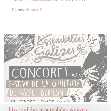
En savoir plus
14
JUILLET
2025
Festival des assembllées galèzes