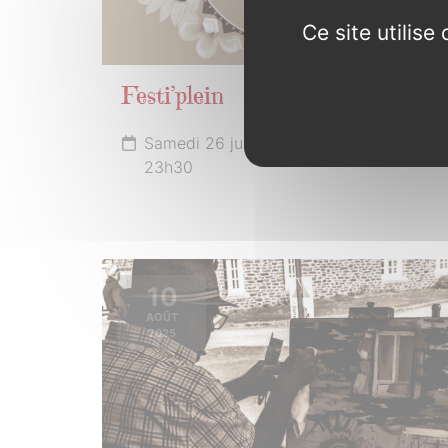
Ce site utilis
Festi’plein
Samedi 26 juillet 2025 de 18h00 à
23h30
10
AOÛT
2025