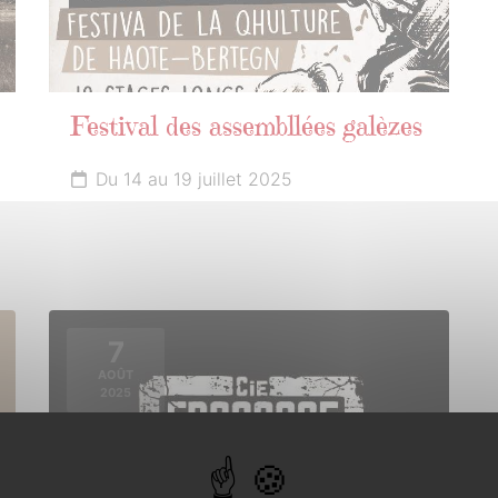
Festival des assembllées galèzes
Du 14 au 19 juillet 2025
7
AOÛT
2025