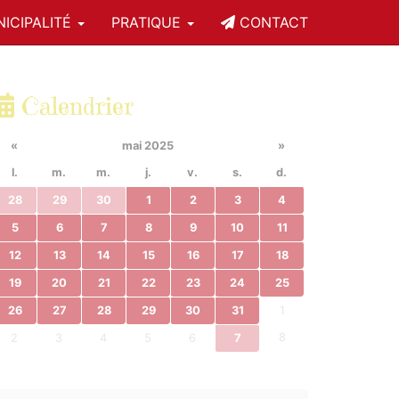
ICIPALITÉ
PRATIQUE
CONTACT
Calendrier
«
mai 2025
»
l.
m.
m.
j.
v.
s.
d.
28
29
30
1
2
3
4
5
6
7
8
9
10
11
12
13
14
15
16
17
18
19
20
21
22
23
24
25
26
27
28
29
30
31
1
8
2
3
4
5
6
7