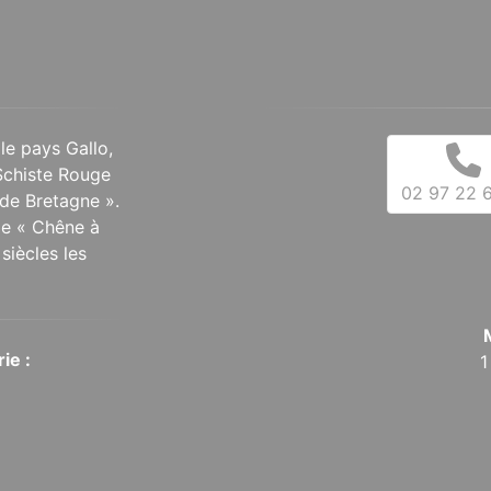
 le pays Gallo,
Schiste Rouge
02 97 22 6
de Bretagne ».
 le « Chêne à
siècles les
ie :
1