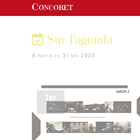
Panneau de gestion des cookies
Concoret
aller au contenu
Sur l’agenda
À partir du 31 mai 2025
1er
AVRIL
2025