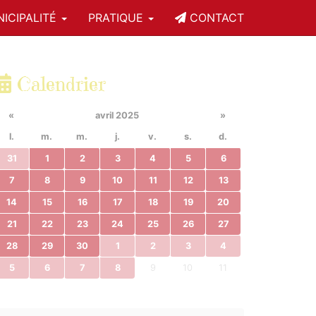
ICIPALITÉ
PRATIQUE
CONTACT
Calendrier
«
avril 2025
»
l.
m.
m.
j.
v.
s.
d.
31
1
2
3
4
5
6
7
8
9
10
11
12
13
14
15
16
17
18
19
20
21
22
23
24
25
26
27
28
29
30
1
2
3
4
5
6
7
8
9
10
11