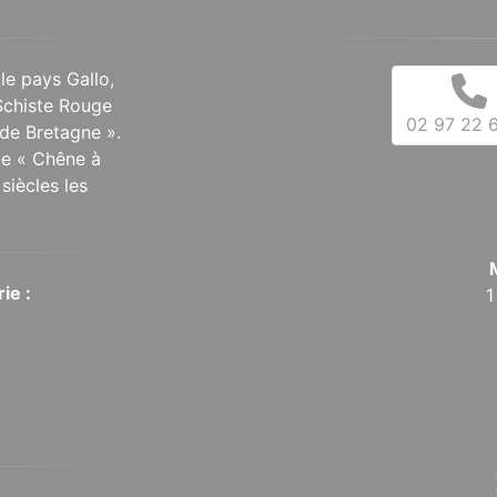
 le pays Gallo,
Schiste Rouge
02 97 22 6
de Bretagne ».
 le « Chêne à
siècles les
ie :
1