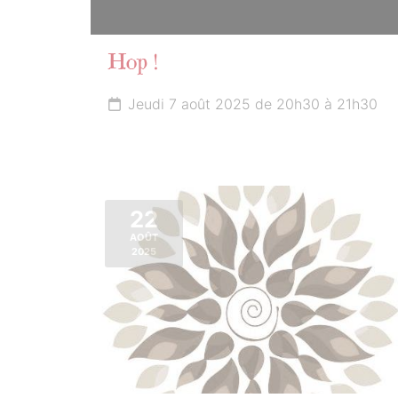
Hop !
Jeudi 7 août 2025 de 20h30 à 21h30
22
AOÛT
2025