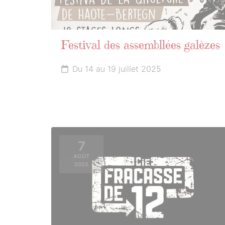
Festival des assembllées galèzes
Du 14 au 19 juillet 2025
7
AOÛT
2025