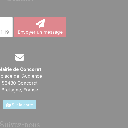
1 19
Envoyer un message
Mairie de Concoret
 place de l’Audience
56430 Concoret
Bretagne,
France
Sur la carte
Suivez-nous