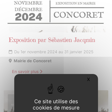
Exposition par Sébastien Jacqmin
Du 1er novembre 2024 au 31 janvier 2025
Mairie de Concoret
En savoir plus
X
Masquer l
10
Ce site utilise des
NOVEMBRE
cookies de mesure
2024