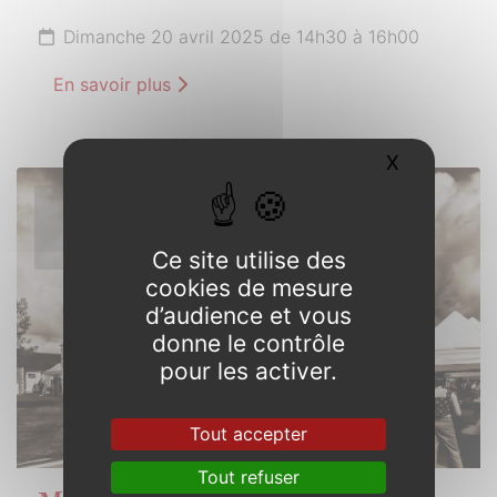
Dimanche 20 avril 2025 de 14h30 à 16h00
En savoir plus
X
Masquer l
1er
MAI
2025
Ce site utilise des
cookies de mesure
d’audience et vous
donne le contrôle
pour les activer.
Tout accepter
Tout refuser