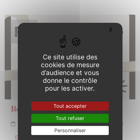
17
X
Masquer l
OCTOBRE
2025
Ce site utilise des
cookies de mesure
d’audience et vous
donne le contrôle
pour les activer.
Tout accepter
Réunion publique
Tout refuser
Vendredi 17 octobre 2025 de 19h00 à 20h30
Personnaliser
En savoir plus