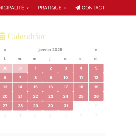
ICIPALITÉ
PRATIQUE
CONTACT
Calendrier
«
janvier 2025
»
l.
m.
m.
j.
v.
s.
d.
30
31
1
2
3
4
5
6
7
8
9
10
11
12
13
14
15
16
17
18
19
20
21
22
23
24
25
26
27
28
29
30
31
1
2
8
9
3
4
5
6
7