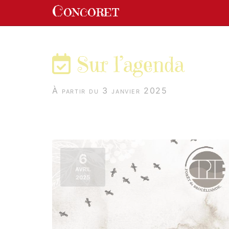
Panneau de gestion des cookies
Concoret
aller au contenu
Sur l’agenda
À partir du 3 janvier 2025
6
AVRIL
2025