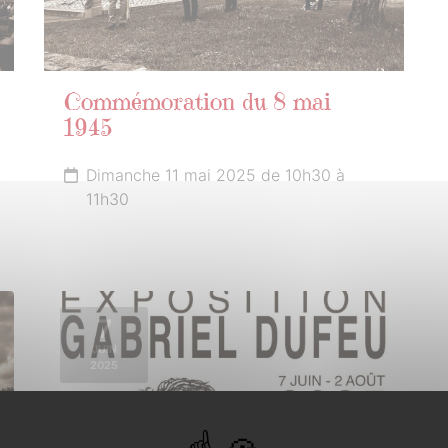
Commémoration du 8 mai
1945
Dimanche 11 mai 2025 de 10h30 à
11h30
7
JUIN
2025