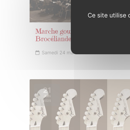
Ce site utilis
Marche gourmande de
Brocéliande
Samedi 24 mai 2025
21
JUIN
2025