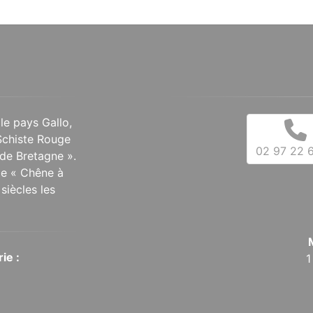
 le pays Gallo,
Schiste Rouge
02 97 22 6
de Bretagne ».
 le « Chêne à
siècles les
ie :
1