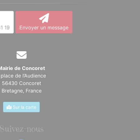
1 19
Envoyer un message
Mairie de Concoret
 place de l’Audience
56430 Concoret
Bretagne,
France
Sur la carte
Suivez-nous