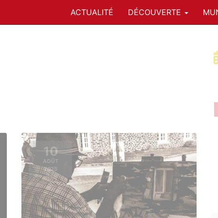
ACTUALITÉ
DÉCOUVERTE
MUN
10
AOÛT
2025