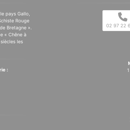
 le pays Gallo,
Schiste Rouge
02 97 22 6
de Bretagne ».
 le « Chêne à
siècles les
ie :
1