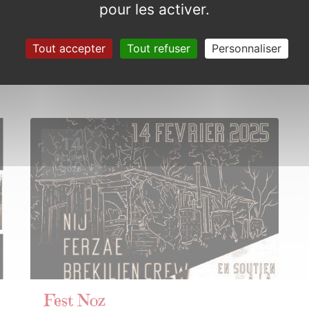
Commémoration 7 décembre
pour les activer.
Dimanche 7 décembre 2025 de 10h30
Tout accepter
Tout refuser
Personnaliser
à 11h30
14
FÉVRIER
2026
Fest Noz