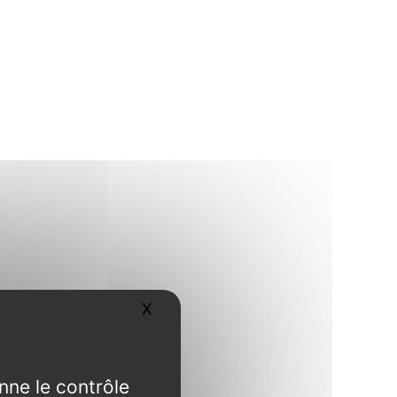
X
Masquer le bandeau des cookies
nne le contrôle