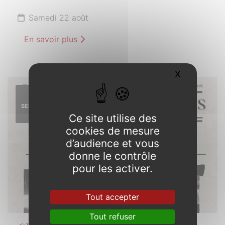
Samedi 22 août
En savoir plus
X
Masquer l
12
SEPTEMBRE
2026
Ce site utilise des
cookies de mesure
d’audience et vous
donne le contrôle
pour les activer.
Tout accepter
Tout refuser