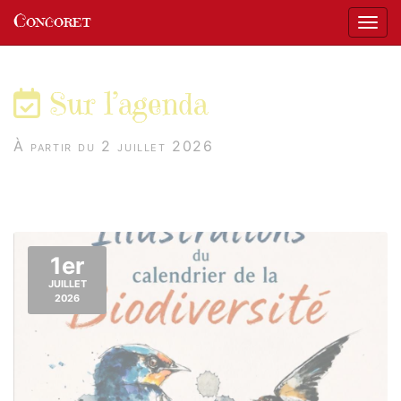
Panneau de gestion des cookies
Concoret
Affic
aller au contenu
Sur l’agenda
À partir du 2 juillet 2026
1er
JUILLET
2026