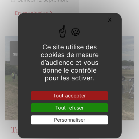
En savoir plus
X
Masquer l
Ce site utilise des
13
cookies de mesure
SEPTEMBRE
2026
d’audience et vous
donne le contrôle
pour les activer.
Tout accepter
Tout refuser
Personnaliser
Trophée de Bretagne Motocross