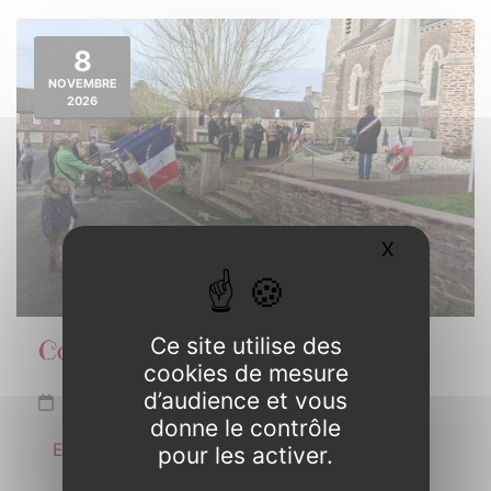
8
NOVEMBRE
2026
X
Masquer l
Ce site utilise des
Commémoration Armistice 1918
cookies de mesure
d’audience et vous
Dimanche 8 novembre de 10h30 à 11h30
donne le contrôle
En savoir plus
pour les activer.