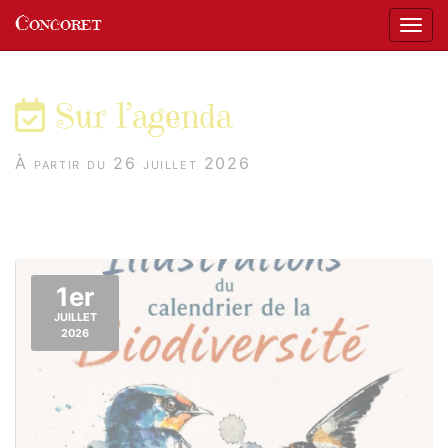
Panneau de gestion des cookies
Concoret
Affic
aller au contenu
Sur l’agenda
À partir du 26 juillet 2026
1er
JUILLET
2026