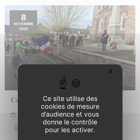
8
NOVEMBRE
2026
X
Masquer l
Ce site utilise des
Commémoration Armistice 1918
cookies de mesure
d’audience et vous
Dimanche 8 novembre de 10h30 à 11h30
donne le contrôle
En savoir plus
pour les activer.