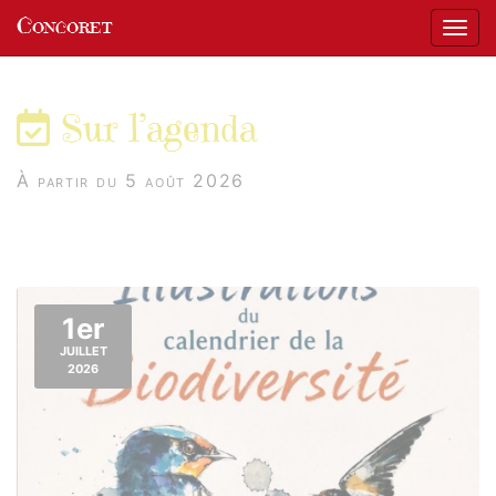
Panneau de gestion des cookies
Concoret
Affic
aller au contenu
Sur l’agenda
À partir du 5 août 2026
1er
JUILLET
2026