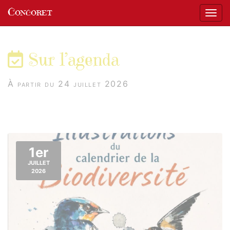
Panneau de gestion des cookies
Concoret
Affic
aller au contenu
Sur l’agenda
À partir du 24 juillet 2026
1er
JUILLET
2026