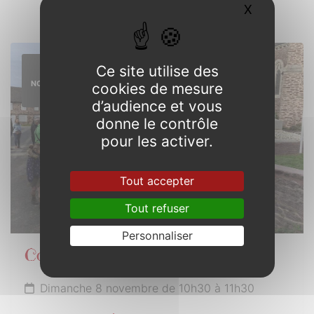
X
Masquer l
8
Ce site utilise des
NOVEMBRE
cookies de mesure
2026
d’audience et vous
donne le contrôle
pour les activer.
Tout accepter
Tout refuser
Personnaliser
Commémoration Armistice 1918
Dimanche 8 novembre de 10h30 à 11h30