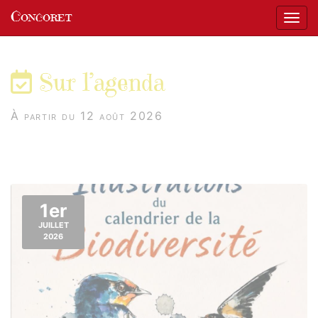
Panneau de gestion des cookies
Concoret
Affic
aller au contenu
Sur l’agenda
À partir du 12 août 2026
1er
JUILLET
2026