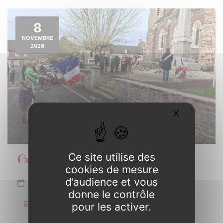
8
NOVEMBRE
2026
X
Masquer l
Ce site utilise des
Commémoration Armistice 1918
cookies de mesure
d’audience et vous
Dimanche 8 novembre de 10h30 à 11h30
donne le contrôle
En savoir plus
pour les activer.