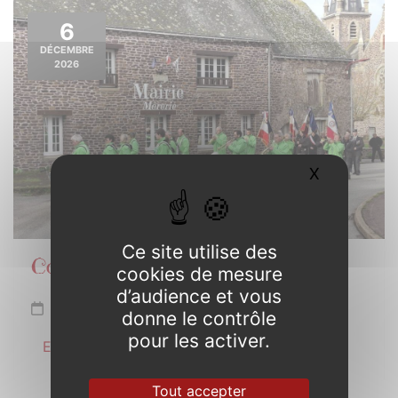
6
DÉCEMBRE
2026
X
Masquer l
Ce site utilise des
Commémoration 6 décembre
cookies de mesure
d’audience et vous
Dimanche 6 décembre de 10h30 à 11h30
donne le contrôle
pour les activer.
En savoir plus
Tout accepter