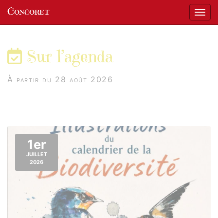
Panneau de gestion des cookies
Concoret
Affic
aller au contenu
Sur l’agenda
À partir du 28 août 2026
1er
JUILLET
2026