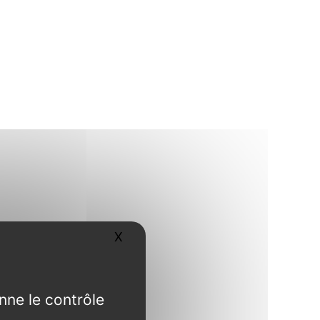
X
Masquer le bandeau des cookies
nne le contrôle