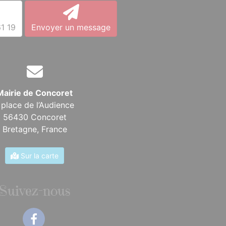
1 19
Envoyer un message
Mairie de Concoret
 place de l’Audience
56430 Concoret
Bretagne,
France
Sur la carte
Suivez-nous