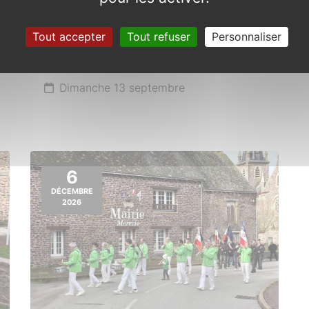
Tout accepter
Tout refuser
Personnaliser
Trophée de Bretagne
Motocross
Dimanche 13 septembre
6
DÉCEMBRE
2026