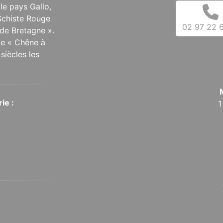
 le pays Gallo,
Schiste Rouge
02 97 22 6
de Bretagne ».
 le « Chêne à
siècles les
ie :
1