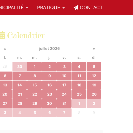
ICIPALITÉ
PRATIQUE
CONTACT
Calendrier
«
juillet 2026
»
l.
m.
m.
j.
v.
s.
d.
29
30
1
2
3
4
5
6
7
8
9
10
11
12
13
14
15
16
17
18
19
20
21
22
23
24
25
26
27
28
29
30
31
1
2
3
4
5
6
7
8
9