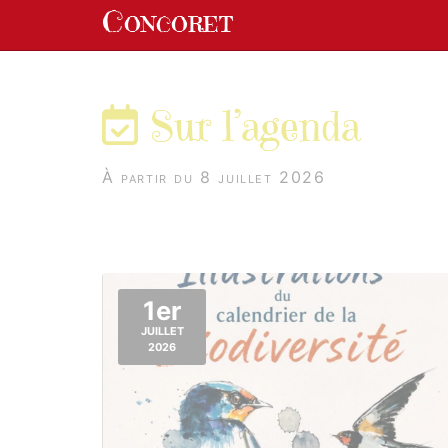
Panneau de gestion des cookies
Concoret
aller au contenu
Sur l’agenda
À partir du 8 juillet 2026
1er
JUILLET
2026