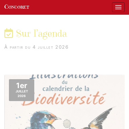
Panneau de gestion des cookies
Concoret
Affic
aller au contenu
Sur l’agenda
À partir du 4 juillet 2026
1er
JUILLET
2026