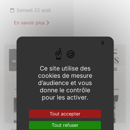
Samedi 22 août
En savoir plus
X
Masquer l
12
SEPTEMBRE
2026
Ce site utilise des
cookies de mesure
d’audience et vous
donne le contrôle
pour les activer.
Tout accepter
Tout refuser