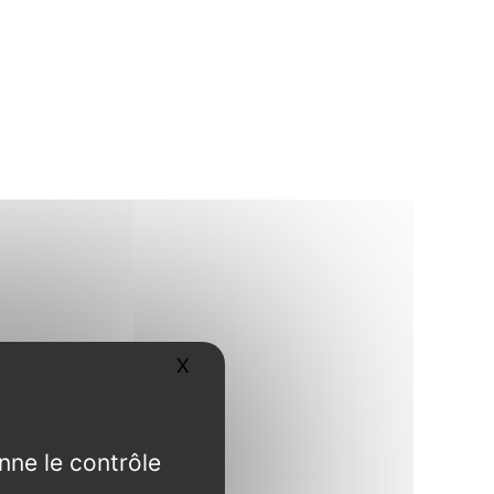
X
Masquer le bandeau des cookies
nne le contrôle