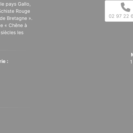
 le pays Gallo,
Schiste Rouge
02 97 22 6
de Bretagne ».
 le « Chêne à
siècles les
ie :
1