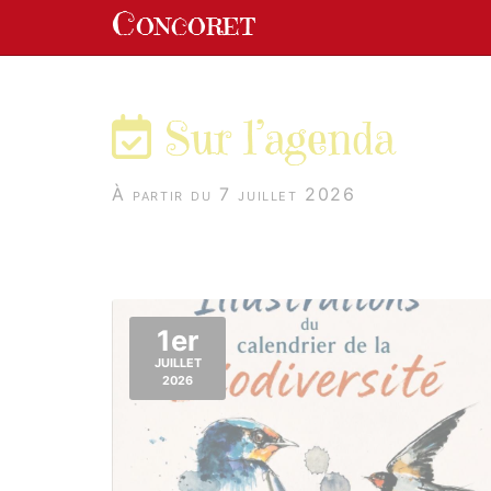
Panneau de gestion des cookies
Concoret
aller au contenu
Sur l’agenda
À partir du 7 juillet 2026
1er
JUILLET
2026