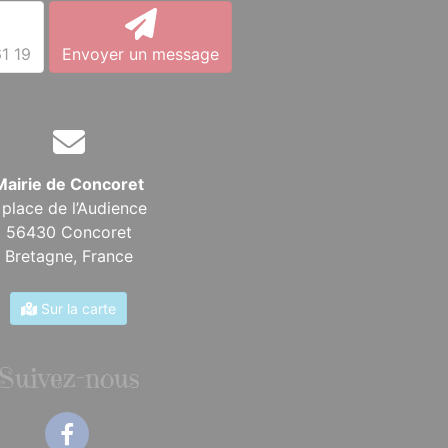
1 19
Envoyer un message
Mairie de Concoret
 place de l’Audience
56430 Concoret
Bretagne,
France
Sur la carte
Suivez-nous