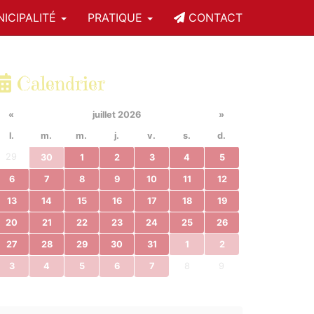
ICIPALITÉ
PRATIQUE
CONTACT
Calendrier
«
juillet 2026
»
l.
m.
m.
j.
v.
s.
d.
29
30
1
2
3
4
5
6
7
8
9
10
11
12
13
14
15
16
17
18
19
20
21
22
23
24
25
26
27
28
29
30
31
1
2
3
4
5
6
7
8
9