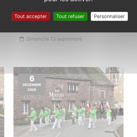
Tout accepter
Tout refuser
Personnaliser
Trophée de Bretagne
Motocross
Dimanche 13 septembre
6
DÉCEMBRE
2026