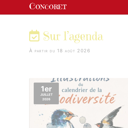
Panneau de gestion des cookies
Concoret
aller au contenu
Sur l’agenda
À partir du 18 août 2026
1er
JUILLET
2026