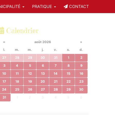
ICIPALITÉ
PRATIQUE
CONTACT
Calendrier
«
août 2026
»
l.
m.
m.
j.
v.
s.
d.
27
28
29
30
31
1
2
3
4
5
6
7
8
9
10
11
12
13
14
15
16
17
18
19
20
21
22
23
24
25
26
27
28
29
30
31
1
2
3
4
5
6