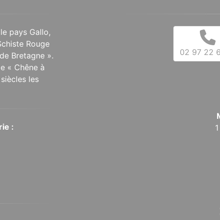
 le pays Gallo,
Schiste Rouge
02 97 22 6
de Bretagne ».
 le « Chêne à
siècles les
ie :
1