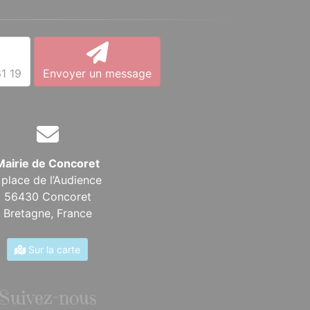
1 19
Envoyer un message
Mairie de Concoret
 place de l’Audience
56430 Concoret
Bretagne,
France
Sur la carte
Suivez-nous