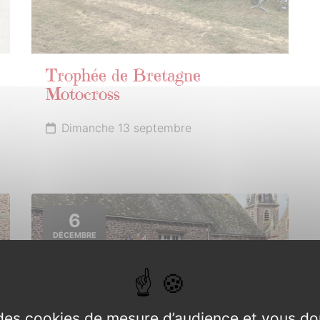
Trophée de Bretagne
Motocross
Dimanche 13 septembre
6
DÉCEMBRE
2026
e des cookies de mesure d’audience et vous do