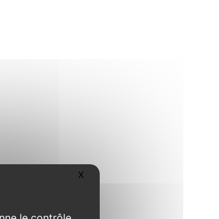
X
Masquer le bandeau des cookies
nne le contrôle