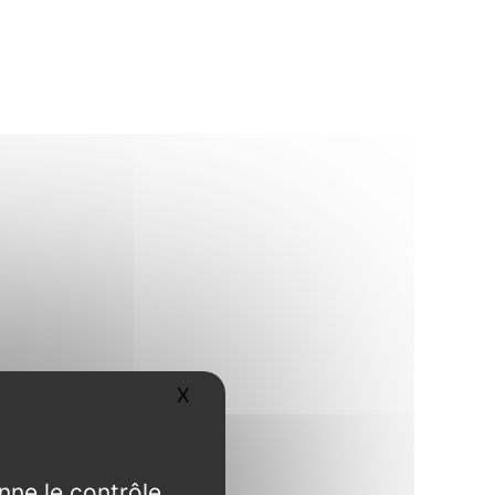
X
Masquer le bandeau des cookies
nne le contrôle