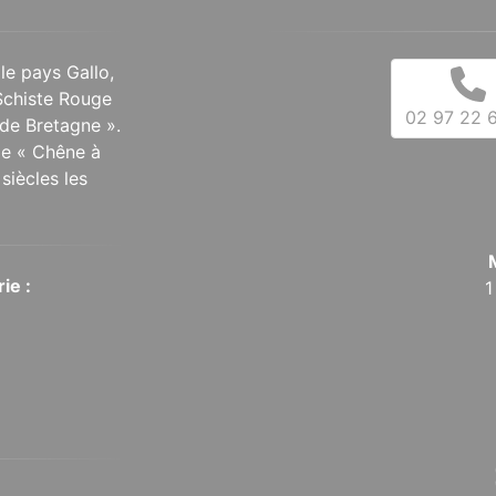
 le pays Gallo,
Schiste Rouge
02 97 22 6
de Bretagne ».
 le « Chêne à
siècles les
ie :
1