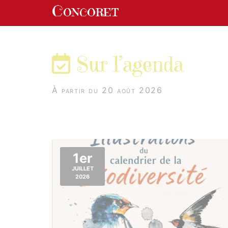
Panneau de gestion des cookies
Concoret
aller au contenu
Sur l’agenda
À partir du 20 août 2026
1er
JUILLET
2026