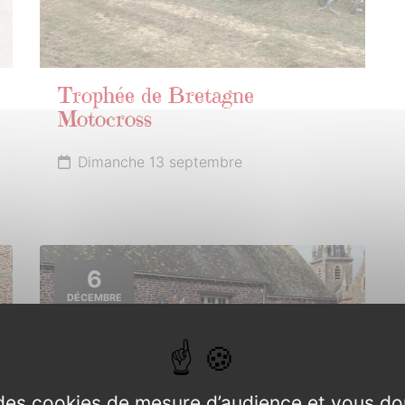
Trophée de Bretagne
Motocross
Dimanche 13 septembre
6
DÉCEMBRE
2026
e des cookies de mesure d’audience et vous do