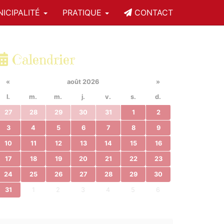
ICIPALITÉ
PRATIQUE
CONTACT
Calendrier
«
août 2026
»
l.
m.
m.
j.
v.
s.
d.
27
28
29
30
31
1
2
3
4
5
6
7
8
9
10
11
12
13
14
15
16
17
18
19
20
21
22
23
24
25
26
27
28
29
30
31
1
2
3
4
5
6