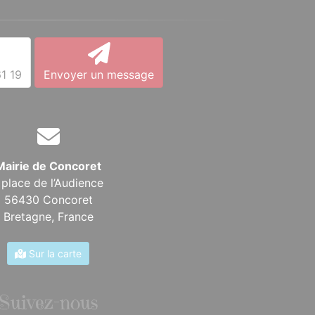
1 19
Envoyer un message
Mairie de Concoret
 place de l’Audience
56430 Concoret
Bretagne,
France
Sur la carte
Suivez-nous