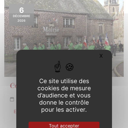
6
DÉCEMBRE
2026
X
Masquer l
Ce site utilise des
Commémoration 6 décembre
cookies de mesure
d’audience et vous
Dimanche 6 décembre de 10h30 à 11h30
donne le contrôle
pour les activer.
En savoir plus
Tout accepter