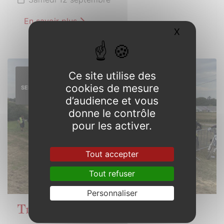
En savoir plus
X
Masquer l
Ce site utilise des
13
cookies de mesure
SEPTEMBRE
2026
d’audience et vous
donne le contrôle
pour les activer.
Tout accepter
Tout refuser
Personnaliser
Trophée de Bretagne Motocross