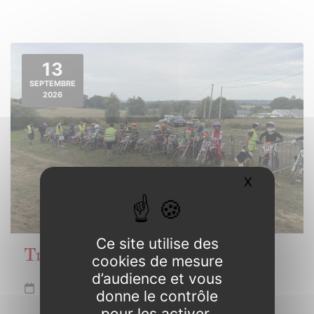
13
SEPTEMBRE
2026
X
Masquer l
Ce site utilise des
Trophée de Bretagne Motocross
cookies de mesure
d’audience et vous
Dimanche 13 septembre
donne le contrôle
pour les activer.