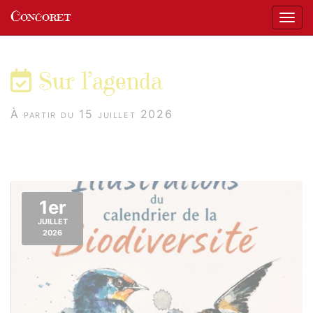
Panneau de gestion des cookies
Concoret
Affic
aller au contenu
Sur l’agenda
À partir du 15 juillet 2026
1er
JUILLET
2026