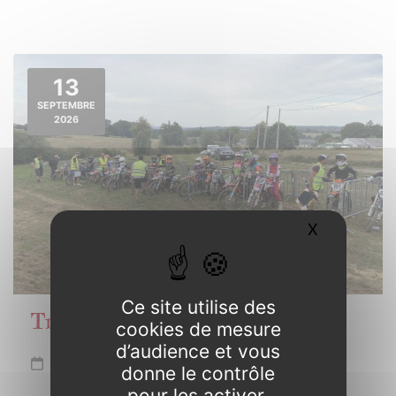
13
SEPTEMBRE
2026
X
Masquer l
Ce site utilise des
Trophée de Bretagne Motocross
cookies de mesure
d’audience et vous
Dimanche 13 septembre
donne le contrôle
pour les activer.