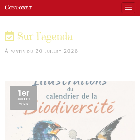
Panneau de gestion des cookies
Concoret
Affic
aller au contenu
Sur l’agenda
À partir du 20 juillet 2026
1er
JUILLET
2026