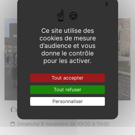
X
Masquer l
8
Ce site utilise des
NOVEMBRE
cookies de mesure
2026
d’audience et vous
donne le contrôle
pour les activer.
Tout accepter
Tout refuser
Personnaliser
Commémoration Armistice 1918
Dimanche 8 novembre de 10h30 à 11h30