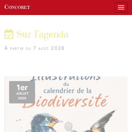
Panneau de gestion des cookies
Concoret
Affic
aller au contenu
Sur l’agenda
À partir du 7 août 2026
1er
JUILLET
2026