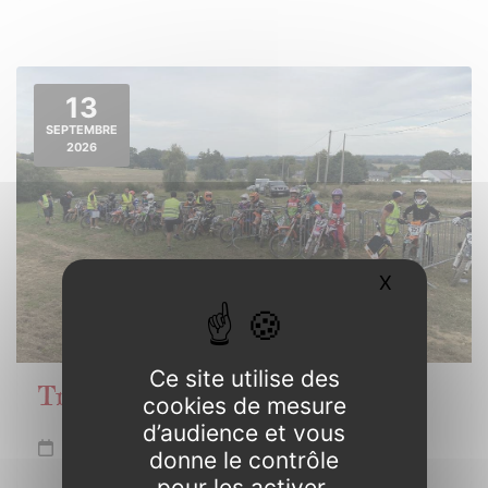
13
SEPTEMBRE
2026
X
Masquer l
Ce site utilise des
Trophée de Bretagne Motocross
cookies de mesure
d’audience et vous
Dimanche 13 septembre
donne le contrôle
pour les activer.