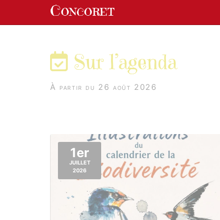
Panneau de gestion des cookies
Concoret
aller au contenu
Sur l’agenda
À partir du 26 août 2026
1er
JUILLET
2026