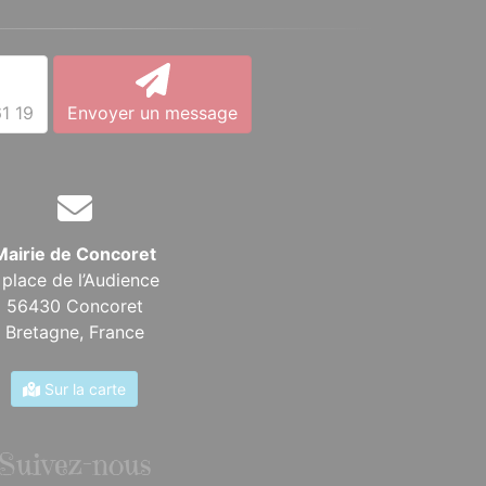
1 19
Envoyer un message
Mairie de Concoret
 place de l’Audience
56430 Concoret
Bretagne,
France
Sur la carte
Suivez-nous