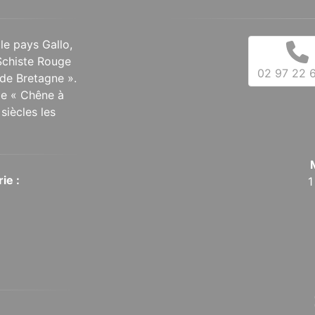
 le pays Gallo,
Schiste Rouge
02 97 22 6
de Bretagne ».
 le « Chêne à
siècles les
ie :
1