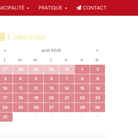
ICIPALITÉ
PRATIQUE
CONTACT
Calendrier
«
août 2026
»
l.
m.
m.
j.
v.
s.
d.
27
28
29
30
31
1
2
3
4
5
6
7
8
9
10
11
12
13
14
15
16
17
18
19
20
21
22
23
24
25
26
27
28
29
30
31
1
2
3
4
5
6