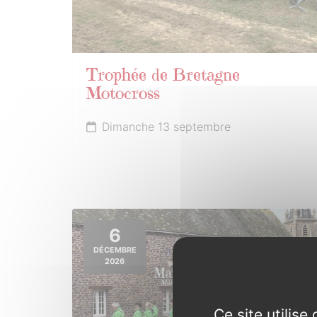
Trophée de Bretagne
Motocross
Dimanche 13 septembre
6
DÉCEMBRE
2026
Ce site utilis