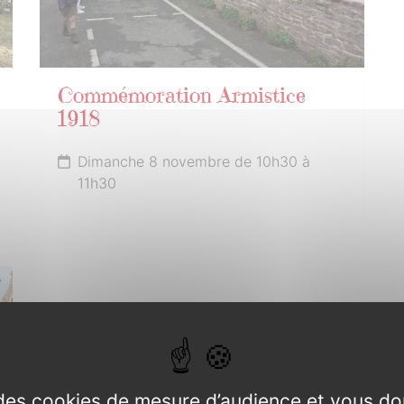
Commémoration Armistice
1918
Dimanche 8 novembre de 10h30 à
11h30
e des cookies de mesure d’audience et vous do