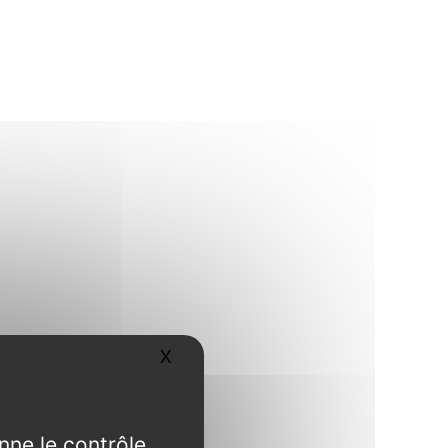
X
Masquer le bandeau des cookies
nne le contrôle