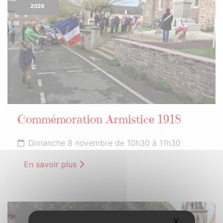
2026
Commémoration Armistice 1918
Dimanche 8 novembre de 10h30 à 11h30
En savoir plus
6
X
Masquer l