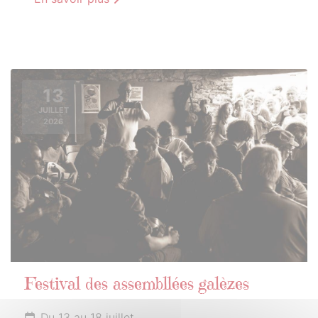
13
JUILLET
2026
Festival des assembllées galèzes
Du 13 au 18 juillet