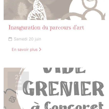
Inauguration du parcours d’art
Samedi 20 juin
En savoir plus
21
JUIN
2026