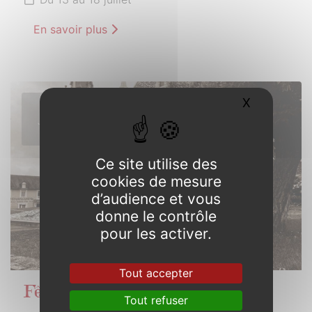
En savoir plus
X
Masquer l
14
JUILLET
2026
Ce site utilise des
cookies de mesure
d’audience et vous
donne le contrôle
pour les activer.
Tout accepter
Fête nationale
Tout refuser