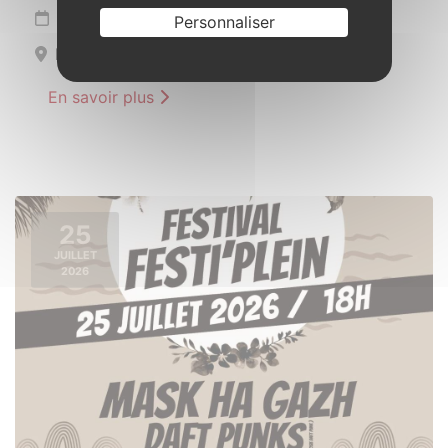
Mardi 14 juillet de 10h30 à 11h30
Personnaliser
Place du Pâtis Vert
En savoir plus
25
JUILLET
2026